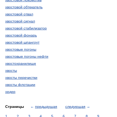
хвостовой локомотив
хвостовой обтекатель
хвостовой отвал
хвостовой сигнал
хвостовой стабилизатор
хвостовой фонарь
хвостовой шпангоут
хвостовые погоны
хвостовые погоны нефти
хвостохранилище
хвосты
хвосты перечистки
хвосты флотации
хедер
Страницы
←
предыдущая
следующая
→
1
2
3
4
5
6
7
8
9